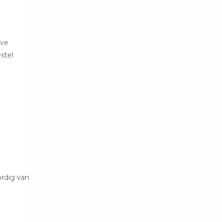
eve
stel
ordig van