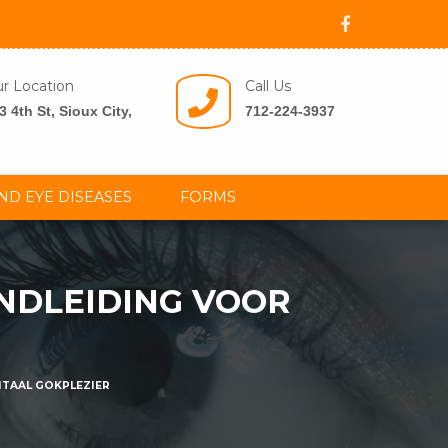
r Location
Call Us
3 4th St, Sioux City,
712-224-3937
ND EYE DISEASES
FORMS
ANDLEIDING VOOR
GITAAL GOKPLEZIER