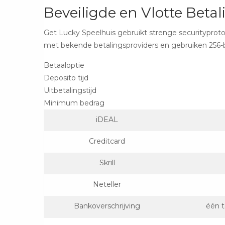
Beveiligde en Vlotte Betal
Get Lucky Speelhuis gebruikt strenge securityprot
met bekende betalingsproviders en gebruiken 256-bi
Betaaloptie
Deposito tijd
Uitbetalingstijd
Minimum bedrag
iDEAL
Creditcard
Skrill
Neteller
Bankoverschrijving
één t