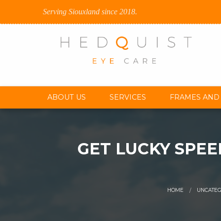
Serving Siouxland since 2018.
ABOUT US
SERVICES
FRAMES AND
GET LUCKY SPEE
HOME
UNCATE