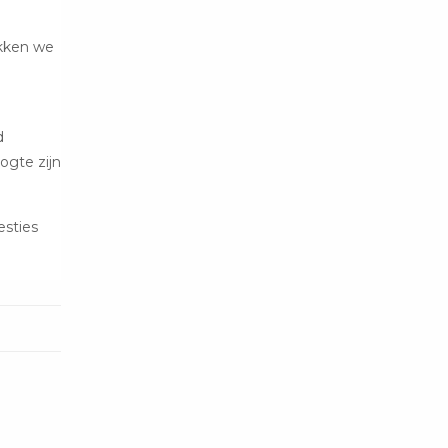
ekken we
a
d
ogte zijn
esties