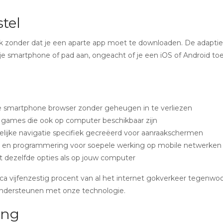
tel
uik zonder dat je een aparte app moet te downloaden. De adapti
e smartphone of pad aan, ongeacht of je een iOS of Android toe
e smartphone browser zonder geheugen in te verliezen
le games die ook op computer beschikbaar zijn
elijke navigatie specifiek gecreëerd voor aanraakschermen
 en programmering voor soepele werking op mobile netwerken
 dezelfde opties als op jouw computer
ca vijfenzestig procent van al het internet gokverkeer tegenwo
 ondersteunen met onze technologie.
ing