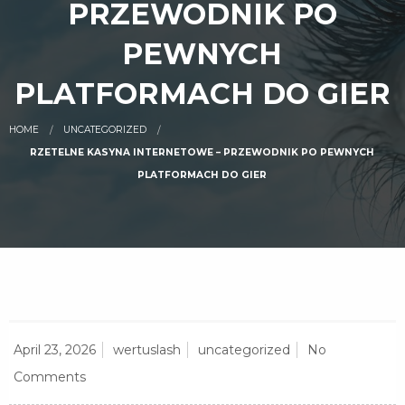
PRZEWODNIK PO
PEWNYCH
PLATFORMACH DO GIER
HOME
UNCATEGORIZED
RZETELNE KASYNA INTERNETOWE – PRZEWODNIK PO PEWNYCH
PLATFORMACH DO GIER
April 23, 2026
wertuslash
uncategorized
No
Comments