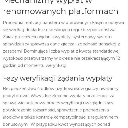
renomowanych platformach
Procedura realizacji transferu w oferowanym kasynie odbywa
się według dokładnie określonych reguł bezpieczeństwa.
Zaraz po złożeniu żądania wypłaty, systemowy system
sprawdzający sprawdza dane gracza i zgodność transakcji z
zasadami. Dominująca liczba wypłat z kwotą standardowej
wysokości przetwarzamy w okresie nie przekraczającym 12
godzin od momentu weryfikacji.
Fazy weryfikacji żądania wypłaty
Bezpieczeństwo środków użytkowników graczy uważamy
priorytetowo. Wszystkie zlecenie wypłaty przechodzi za
sprawą wieloetapowy proces weryfikacji uwzględniający
potwierdzenie tożsamości, sprawdzenie pochodzenia
środków a także kontrolę kompatybilności z regulaminem
bonusowymi. W przypadku kwot wynoszących ponad