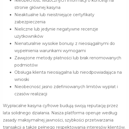
Nieobecność widocznych informacji o koncesji na
stronie głównej kasyna
Nieaktualne lub nieistniejące certyfikaty
zabezpieczenia
Nieliczne lub jedynie negatywne recenzje
użytkowników
Nienaturalnie wysokie bonusy z nieosiągalnymi do
wypełnienia warunkami wymogami
Zawężone metody płatności lub brak renomowanych
podmiotów
Obsługa klienta nieosiągalna lub nieodpowiadająca na
wnioski
Nieobecność jasno zdefiniowanych limitów wypłat i
czasów realizacji
Wypłacalne kasyna cyfrowe budują swoją reputację przez
lata solidnego działania. Nasza platforma operuje według
zasady maksymalnej jawności, szybkości przetwarzania
transakcji a także pełnego respektowania interesów klientów.