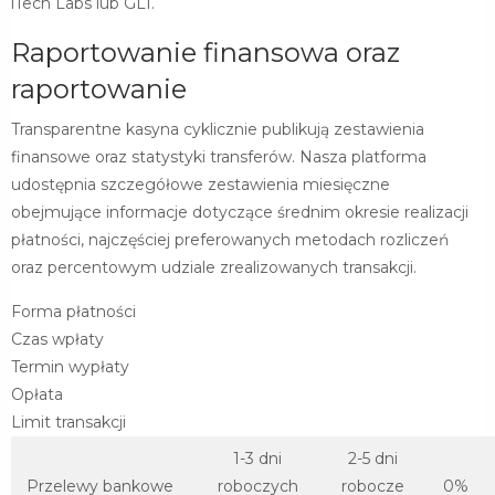
iTech Labs lub GLI.
Raportowanie finansowa oraz
raportowanie
Transparentne kasyna cyklicznie publikują zestawienia
finansowe oraz statystyki transferów. Nasza platforma
udostępnia szczegółowe zestawienia miesięczne
obejmujące informacje dotyczące średnim okresie realizacji
płatności, najczęściej preferowanych metodach rozliczeń
oraz percentowym udziale zrealizowanych transakcji.
Forma płatności
Czas wpłaty
Termin wypłaty
Opłata
Limit transakcji
1-3 dni
2-5 dni
Przelewy bankowe
roboczych
robocze
0%