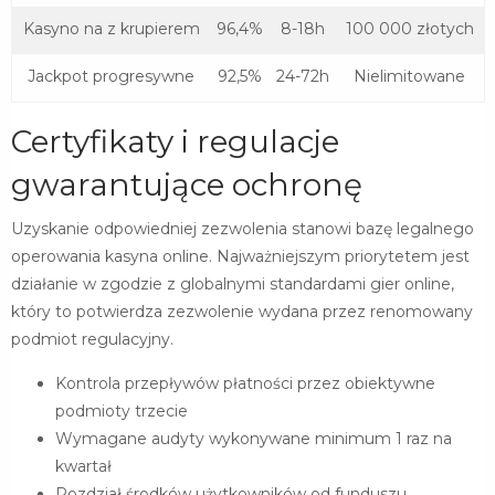
Kasyno na z krupierem
96,4%
8-18h
100 000 złotych
Jackpot progresywne
92,5%
24-72h
Nielimitowane
Certyfikaty i regulacje
gwarantujące ochronę
Uzyskanie odpowiedniej zezwolenia stanowi bazę legalnego
operowania kasyna online. Najważniejszym priorytetem jest
działanie w zgodzie z globalnymi standardami gier online,
który to potwierdza zezwolenie wydana przez renomowany
podmiot regulacyjny.
Kontrola przepływów płatności przez obiektywne
podmioty trzecie
Wymagane audyty wykonywane minimum 1 raz na
kwartał
Rozdział środków użytkowników od funduszu