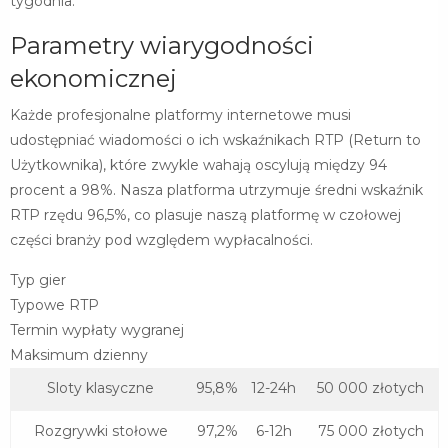
tygodnia.
Parametry wiarygodności
ekonomicznej
Każde profesjonalne platformy internetowe musi
udostępniać wiadomości o ich wskaźnikach RTP (Return to
Użytkownika), które zwykle wahają oscylują między 94
procent a 98%. Nasza platforma utrzymuje średni wskaźnik
RTP rzędu 96,5%, co plasuje naszą platformę w czołowej
części branży pod względem wypłacalności.
Typ gier
Typowe RTP
Termin wypłaty wygranej
Maksimum dzienny
Sloty klasyczne
95,8%
12-24h
50 000 złotych
Rozgrywki stołowe
97,2%
6-12h
75 000 złotych