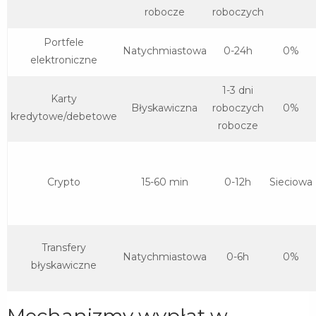
robocze
roboczych
Portfele
Natychmiastowa
0-24h
0%
elektroniczne
1-3 dni
Karty
Błyskawiczna
roboczych
0%
kredytowe/debetowe
robocze
Crypto
15-60 min
0-12h
Sieciowa
Transfery
Natychmiastowa
0-6h
0%
błyskawiczne
Mechanizmy wypłat w