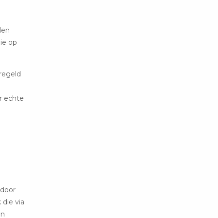
len
ie op
regeld
r echte
 door
die via
en