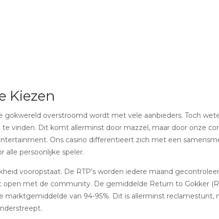
e Kiezen
ine gokwereld overstroomd wordt met vele aanbieders. Toch wet
m te vinden. Dit komt allerminst door mazzel, maar door onze co
ntertainment. Ons casino differentieert zich met een samensme
alle persoonlijke speler.
lijkheid vooropstaat. De RTP’s worden iedere maand gecontrolee
eet open met de community. De gemiddelde Return to Gokker (RT
 de marktgemiddelde van 94-95%. Dit is allerminst reclamestunt,
onderstreept.